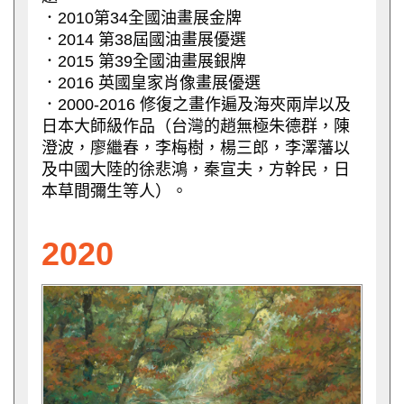
．2010第34全國油畫展金牌
．2014 第38屆國油畫展優選
．2015 第39全國油畫展銀牌
．2016 英國皇家肖像畫展優選
．2000-2016 修復之畫作遍及海夾兩岸以及
日本大師級作品（台灣的趙無極朱德群，陳
澄波，廖繼春，李梅樹，楊三郎，李澤藩以
及中國大陸的徐悲鴻，秦宣夫，方幹民，日
本草間彌生等人）。
2020