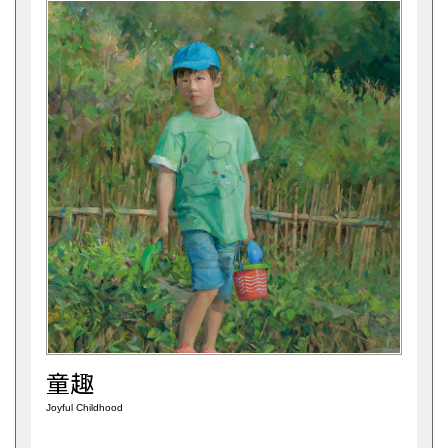
童趣
Joyful Childhood