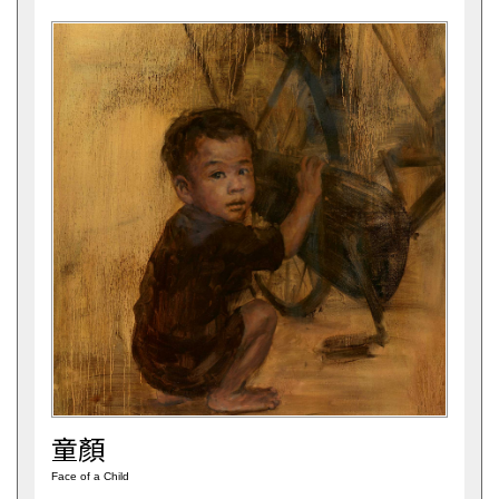
童顏
Face of a Child